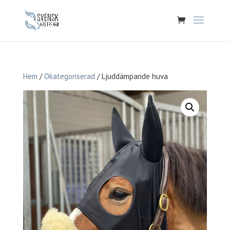
Hem
/
Okategoriserad
/ Ljuddämpande huva