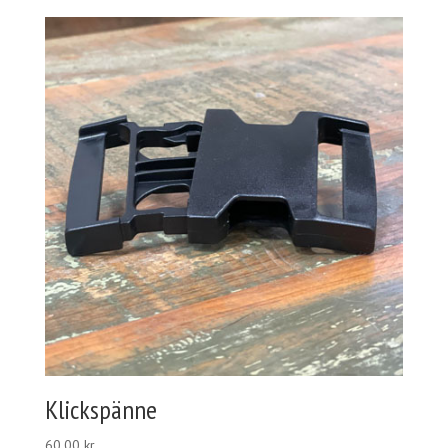
Klickspänne
60,00
kr