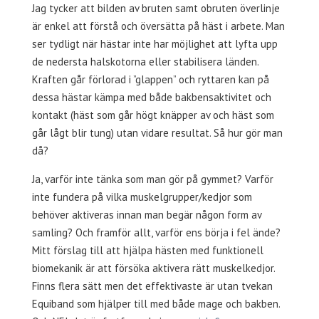
Jag tycker att bilden av bruten samt obruten överlinje
är enkel att förstå och översätta på häst i arbete. Man
ser tydligt när hästar inte har möjlighet att lyfta upp
de nedersta halskotorna eller stabilisera länden.
Kraften går förlorad i ”glappen” och ryttaren kan på
dessa hästar kämpa med både bakbensaktivitet och
kontakt (häst som går högt knäpper av och häst som
går lågt blir tung) utan vidare resultat. Så hur gör man
då?
Ja, varför inte tänka som man gör på gymmet? Varför
inte fundera på vilka muskelgrupper/kedjor som
behöver aktiveras innan man begär någon form av
samling? Och framför allt, varför ens börja i fel ände?
Mitt förslag till att hjälpa hästen med funktionell
biomekanik är att försöka aktivera rätt muskelkedjor.
Finns flera sätt men det effektivaste är utan tvekan
Equiband som hjälper till med både mage och bakben.