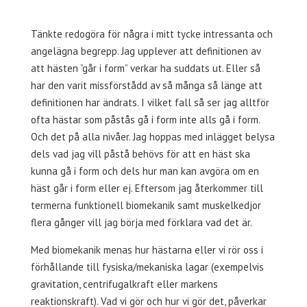
Tänkte redogöra för några i mitt tycke intressanta och
angelägna begrepp. Jag upplever att definitionen av
att hästen ”går i form” verkar ha suddats ut. Eller så
har den varit missförstådd av så många så länge att
definitionen har ändrats. I vilket fall så ser jag alltför
ofta hästar som påstås gå i form inte alls gå i form.
Och det på alla nivåer. Jag hoppas med inlägget belysa
dels vad jag vill påstå behövs för att en häst ska
kunna gå i form och dels hur man kan avgöra om en
häst går i form eller ej. Eftersom jag återkommer till
termerna funktionell biomekanik samt muskelkedjor
flera gånger vill jag börja med förklara vad det är.
Med biomekanik menas hur hästarna eller vi rör oss i
förhållande till fysiska/mekaniska lagar (exempelvis
gravitation, centrifugalkraft eller markens
reaktionskraft). Vad vi gör och hur vi gör det, påverkar