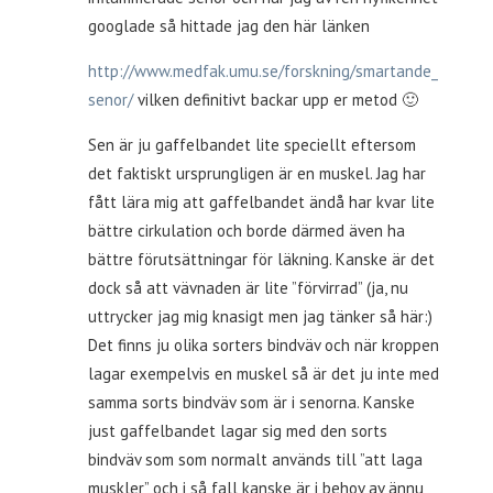
googlade så hittade jag den här länken
http://www.medfak.umu.se/forskning/smartande_
senor/
vilken definitivt backar upp er metod 🙂
Sen är ju gaffelbandet lite speciellt eftersom
det faktiskt ursprungligen är en muskel. Jag har
fått lära mig att gaffelbandet ändå har kvar lite
bättre cirkulation och borde därmed även ha
bättre förutsättningar för läkning. Kanske är det
dock så att vävnaden är lite ”förvirrad” (ja, nu
uttrycker jag mig knasigt men jag tänker så här:)
Det finns ju olika sorters bindväv och när kroppen
lagar exempelvis en muskel så är det ju inte med
samma sorts bindväv som är i senorna. Kanske
just gaffelbandet lagar sig med den sorts
bindväv som som normalt används till ”att laga
muskler” och i så fall kanske är i behov av ännu