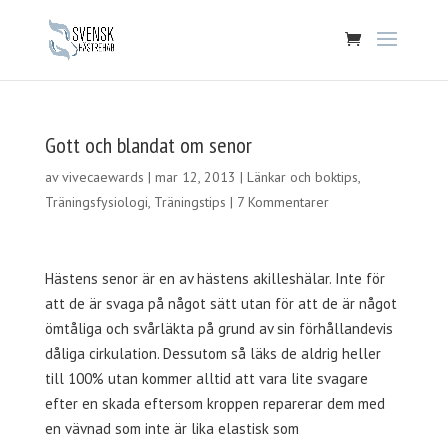
Gott och blandat om senor
av
vivecaewards
|
mar 12, 2013
|
Länkar och boktips
,
Träningsfysiologi
,
Träningstips
|
7 Kommentarer
Hästens senor är en av hästens akilleshälar. Inte för
att de är svaga på något sätt utan för att de är något
ömtåliga och svårläkta på grund av sin förhållandevis
dåliga cirkulation. Dessutom så läks de aldrig heller
till 100% utan kommer alltid att vara lite svagare
efter en skada eftersom kroppen reparerar dem med
en vävnad som inte är lika elastisk som