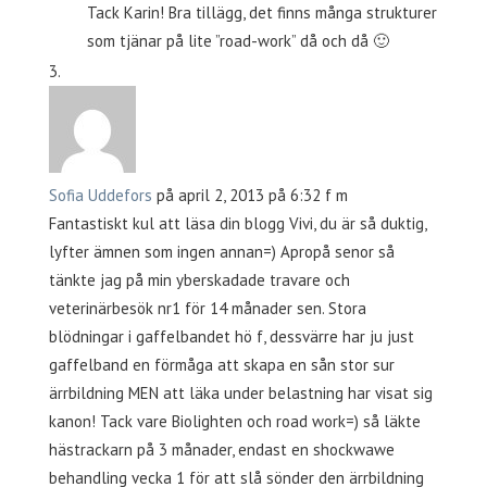
Tack Karin! Bra tillägg, det finns många strukturer
som tjänar på lite ”road-work” då och då 🙂
Sofia Uddefors
på april 2, 2013 på 6:32 f m
Fantastiskt kul att läsa din blogg Vivi, du är så duktig,
lyfter ämnen som ingen annan=) Apropå senor så
tänkte jag på min yberskadade travare och
veterinärbesök nr1 för 14 månader sen. Stora
blödningar i gaffelbandet hö f, dessvärre har ju just
gaffelband en förmåga att skapa en sån stor sur
ärrbildning MEN att läka under belastning har visat sig
kanon! Tack vare Biolighten och road work=) så läkte
hästrackarn på 3 månader, endast en shockwawe
behandling vecka 1 för att slå sönder den ärrbildning