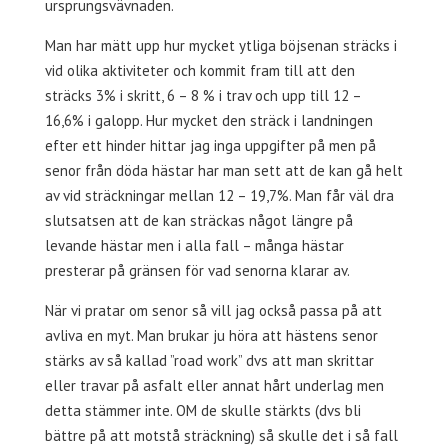
ursprungsvävnaden.
Man har mätt upp hur mycket ytliga böjsenan sträcks i
vid olika aktiviteter och kommit fram till att den
sträcks 3% i skritt, 6 – 8 % i trav och upp till 12 –
16,6% i galopp. Hur mycket den sträck i landningen
efter ett hinder hittar jag inga uppgifter på men på
senor från döda hästar har man sett att de kan gå helt
av vid sträckningar mellan 12 – 19,7%. Man får väl dra
slutsatsen att de kan sträckas något längre på
levande hästar men i alla fall – många hästar
presterar på gränsen för vad senorna klarar av.
När vi pratar om senor så vill jag också passa på att
avliva en myt. Man brukar ju höra att hästens senor
stärks av så kallad ”road work” dvs att man skrittar
eller travar på asfalt eller annat hårt underlag men
detta stämmer inte. OM de skulle stärkts (dvs bli
bättre på att motstå sträckning) så skulle det i så fall