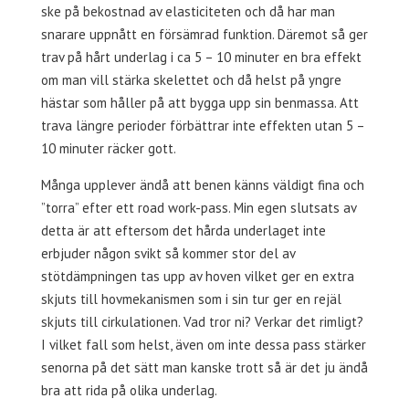
ske på bekostnad av elasticiteten och då har man
snarare uppnått en försämrad funktion. Däremot så ger
trav på hårt underlag i ca 5 – 10 minuter en bra effekt
om man vill stärka skelettet och då helst på yngre
hästar som håller på att bygga upp sin benmassa. Att
trava längre perioder förbättrar inte effekten utan 5 –
10 minuter räcker gott.
Många upplever ändå att benen känns väldigt fina och
”torra” efter ett road work-pass. Min egen slutsats av
detta är att eftersom det hårda underlaget inte
erbjuder någon svikt så kommer stor del av
stötdämpningen tas upp av hoven vilket ger en extra
skjuts till hovmekanismen som i sin tur ger en rejäl
skjuts till cirkulationen. Vad tror ni? Verkar det rimligt?
I vilket fall som helst, även om inte dessa pass stärker
senorna på det sätt man kanske trott så är det ju ändå
bra att rida på olika underlag.