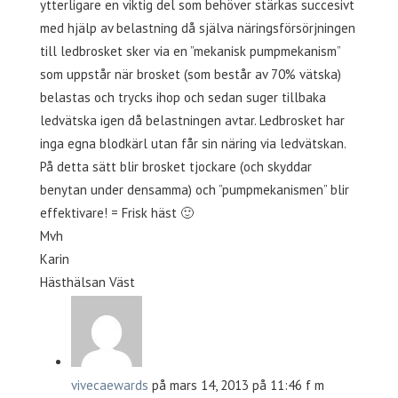
ytterligare en viktig del som behöver stärkas succesivt
med hjälp av belastning då själva näringsförsörjningen
till ledbrosket sker via en ”mekanisk pumpmekanism”
som uppstår när brosket (som består av 70% vätska)
belastas och trycks ihop och sedan suger tillbaka
ledvätska igen då belastningen avtar. Ledbrosket har
inga egna blodkärl utan får sin näring via ledvätskan.
På detta sätt blir brosket tjockare (och skyddar
benytan under densamma) och ”pumpmekanismen” blir
effektivare! = Frisk häst 🙂
Mvh
Karin
Hästhälsan Väst
vivecaewards
på mars 14, 2013 på 11:46 f m