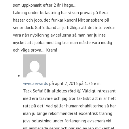
som uppkommit efter 2 år i hage…
Läkning under belastning har vi sen provat på flera
hästar och jooo, det funkar kanon! Mkt snabbare på
senor dock. Gaffelband är ju tråkiga att det inte verkar
vara nån nybildning av cellerna så man har ju inte
mycket att jobba med. Jag tror man måste vara modig
och våga prova…. Kram!
vivecaewards
på april 2, 2013 på 1:23 e m
Tack Sofia! Blir alldeles rörd 🙂 Väldigt intressant
med era travare och jag tror faktiskt att ni är helt
rätt på det! Vad gäller humanrehabilitering så har
man ju länge rekommenderat excentrisk träning
(dvs belastning under förlängning av senan) vid
inflammerade senor och när jag av ren nyfikenhet