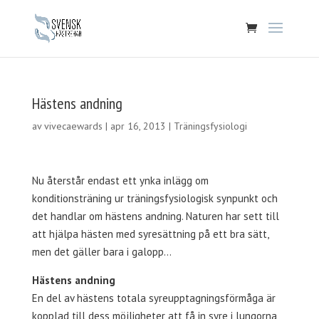
Hästens andning
av
vivecaewards
|
apr 16, 2013
|
Träningsfysiologi
Nu återstår endast ett ynka inlägg om
konditionsträning ur träningsfysiologisk synpunkt och
det handlar om hästens andning. Naturen har sett till
att hjälpa hästen med syresättning på ett bra sätt,
men det gäller bara i galopp…
Hästens andning
En del av hästens totala syreupptagningsförmåga är
kopplad till dess möjligheter att få in syre i lungorna