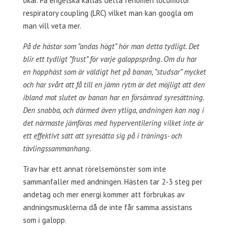
ökar. På engelska kallas detta fenomen locomotor
respiratory coupling (LRC) vilket man kan googla om
man vill veta mer.
På de hästar som ”andas högt” hör man detta tydligt. Det
blir ett tydligt ”frust” för varje galoppsprång. Om du har
en hopphäst som är väldigt het på banan, ”studsar” mycket
och har svårt att få till en jämn rytm är det möjligt att den
ibland mot slutet av banan har en försämrad syresättning.
Den snabba, och därmed även ytliga, andningen kan nog i
det närmaste jämföras med hyperventilering vilket inte är
ett effektivt sätt att syresätta sig på i tränings- och
tävlingssammanhang.
Trav har ett annat rörelsemönster som inte
sammanfaller med andningen. Hästen tar 2-3 steg per
andetag och mer energi kommer att förbrukas av
andningsmusklerna då de inte får samma assistans
som i galopp.