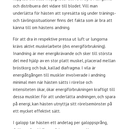
och distribuera det vidare till blodet. Vill man
underlätta för hästen att syresätta sig under tränings-
och tävlingssituationer finns det fakta som är bra att
känna till om hästens andning.
För att dra in respektive pressa ut luft ur lungorna
krävs aktivt muskelarbete (dvs energiförbrukning).
Inandning är mer energikrävande och sker till största
del med hjälp av en stor platt muskel, placerad mellan
bröstkorg och buk, kallad diafragma. I vila är
energiåtgången till muskler involverade i andning
minimal men när hästen sätts i rörelse och
intensiteten ökar, ökar energiförbrukningen kraftigt till
dessa muskler. För att underlätta andningen, och spara
på energi, kan hästen utnyttja sitt rörelsemönster på
ett mycket effektivt sätt.
I galopp tar hästen ett andetag per galoppsprång,