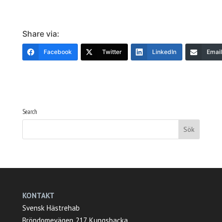
Share via:
Facebook
Twitter
LinkedIn
Email
Search
KONTAKT
Svensk Hästrehab
Bröndomevägen 217, Kungsbacka