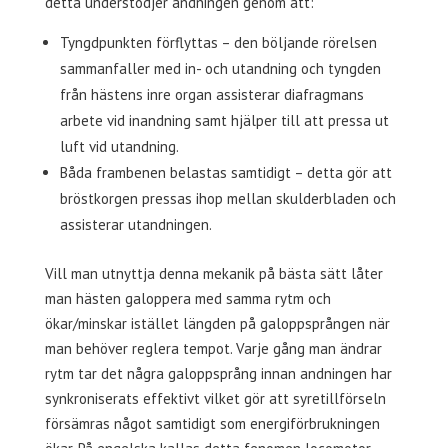
detta understödjer andningen genom att:
Tyngdpunkten förflyttas – den böljande rörelsen
sammanfaller med in- och utandning och tyngden
från hästens inre organ assisterar diafragmans
arbete vid inandning samt hjälper till att pressa ut
luft vid utandning.
Båda frambenen belastas samtidigt – detta gör att
bröstkorgen pressas ihop mellan skulderbladen och
assisterar utandningen.
Vill man utnyttja denna mekanik på bästa sätt låter
man hästen galoppera med samma rytm och
ökar/minskar istället längden på galoppsprången när
man behöver reglera tempot. Varje gång man ändrar
rytm tar det några galoppsprång innan andningen har
synkroniserats effektivt vilket gör att syretillförseln
försämras något samtidigt som energiförbrukningen