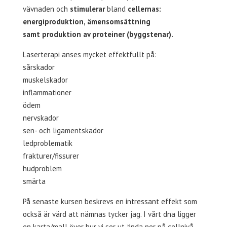
vävnaden och
stimulerar
bland
cellernas:
energiproduktion, ämensomsättning
samt produktion av proteiner (byggstenar).
Laserterapi anses mycket effektfullt på:
sårskador
muskelskador
inflammationer
ödem
nervskador
sen- och ligamentskador
ledproblematik
frakturer/fissurer
hudproblem
smärta
På senaste kursen beskrevs en intressant effekt som
också är värd att nämnas tycker jag. I vårt dna ligger
en karta/mall över hur vi ser ut ända ner på cellnivå.