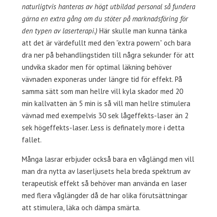
naturligtvis hanteras av högt utbildad personal så fundera
gärna en extra gång om du stöter på marknadsföring för
den typen av laserterapi.)
Här skulle man kunna tänka
att det är värdefullt med den ”extra powern” och bara
dra ner på behandlingstiden till några sekunder för att
undvika skador men för optimal läkning behöver
vävnaden exponeras under längre tid för effekt. På
samma sätt som man hellre vill kyla skador med 20
min kallvatten än 5 min is så vill man hellre stimulera
vävnad med exempelvis 30 sek lågeffekts-laser än 2
sek högeffekts-laser. Less is definately more i detta
fallet.
Många lasrar erbjuder också bara en våglängd men vill
man dra nytta av laserljusets hela breda spektrum av
terapeutisk effekt så behöver man använda en laser
med flera våglängder då de har olika förutsättningar
att stimulera, läka och dämpa smärta.