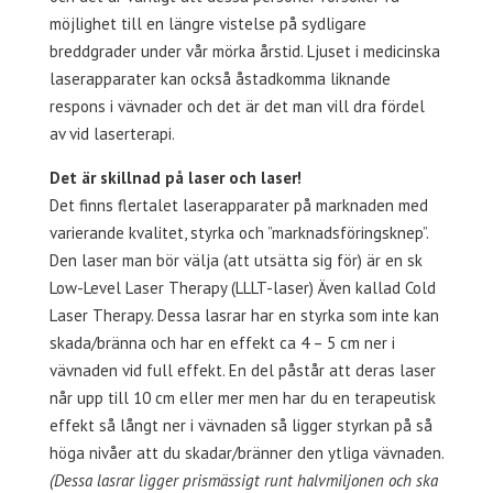
möjlighet till en längre vistelse på sydligare
breddgrader under vår mörka årstid. Ljuset i medicinska
laserapparater kan också åstadkomma liknande
respons i vävnader och det är det man vill dra fördel
av vid laserterapi.
Det är skillnad på laser och laser!
Det finns flertalet laserapparater på marknaden med
varierande kvalitet, styrka och ”marknadsföringsknep”.
Den laser man bör välja (att utsätta sig för) är en sk
Low-Level Laser Therapy (LLLT-laser) Även kallad Cold
Laser Therapy. Dessa lasrar har en styrka som inte kan
skada/bränna och har en effekt ca 4 – 5 cm ner i
vävnaden vid full effekt. En del påstår att deras laser
når upp till 10 cm eller mer men har du en terapeutisk
effekt så långt ner i vävnaden så ligger styrkan på så
höga nivåer att du skadar/bränner den ytliga vävnaden.
(Dessa lasrar ligger prismässigt runt halvmiljonen och ska