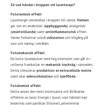
Så vad händer i kroppen vid laserterapi?
Fototermisk effekt
Ljusenergin omvandlas i kroppen till värme.
Värmen
ger sen en anabolisk- (
uppbyggande
), analgetisk-
(
smärtstillande
) samt
antiinflammatorisk
effekt.
Värme förbättrar också
cirkulation
och tillgång på
syre och näring i området.
Fotomekanisk effekt
De korta ljusimpulser med hög intensitet som går in i
cellerna framkallar en
mekanisk tryckvåg
i vävnaden.
Detta stimulerar
produktion av extracellulär matrix
samt ökar
mikrocirkulation
och
lymfflöde.
Fotokemisk effekt
Detta anses den mest intressanta och åtråvärda
effekten av laser. Energin i ljuset, som faktiskt kan
beskrivas som partiklar (fotoner), penetererar