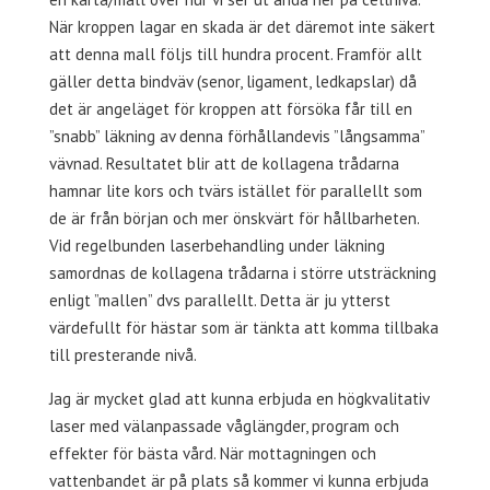
När kroppen lagar en skada är det däremot inte säkert
att denna mall följs till hundra procent. Framför allt
gäller detta bindväv (senor, ligament, ledkapslar) då
det är angeläget för kroppen att försöka får till en
”snabb” läkning av denna förhållandevis ”långsamma”
vävnad. Resultatet blir att de kollagena trådarna
hamnar lite kors och tvärs istället för parallellt som
de är från början och mer önskvärt för hållbarheten.
Vid regelbunden laserbehandling under läkning
samordnas de kollagena trådarna i större utsträckning
enligt ”mallen” dvs parallellt. Detta är ju ytterst
värdefullt för hästar som är tänkta att komma tillbaka
till presterande nivå.
Jag är mycket glad att kunna erbjuda en högkvalitativ
laser med välanpassade våglängder, program och
effekter för bästa vård. När mottagningen och
vattenbandet är på plats så kommer vi kunna erbjuda