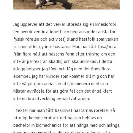
Jag upplever att det verkar utbreda sig en kinesiofobi
(en överdriven, irrationell och begränsande rädsla för
fysisk rörelse och aktivitet) bland hästfolk som varken
är sund eller gynnar hästarna. Man har fått läsa/höra
från flera håll att hästens form eller träning, om den
inte är perfekt, är ”skadlig och ska undvikas”. I detta
inlägg belyser jag lång och låg men det finns flera
exempel, jag har kunder som kommer till mig och har
inte vågat göra annat än att promenera med sina
hästar av rädsla för att göra fel och det är så klart
inte en bra utveckling av hästvälfärden.
I texter har man fått beskrivet hästarnas rörelser så
otroligt komplicerat att det nästan behövs en
bachelor in biomechanics för att hänga med och många
känner sig dumförklarade när de inte reder ut alla