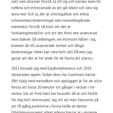
sätt som alla kan förstå, ta till sig och kanske även bli
nyfikna och intresserade av att gå vidare och lära sig
ännu mer. Och ja, det är streckgubbar och enkla
schematiska beskrivningar men normalbegåvade
människor förstår så klart att det är
förklaringsmodeller och att det finns mer avancerad
teori bakom. Så småningom, om intresset håller i sig,
kommer de till avancerade termer och långa
beskrivningar vilket kan vara helt rätt DÅ men jag
gissar att det är fel ände för de flesta att starta i.
2013 började jag med Equibodybalance och 2019
lanserades appen. Sedan dess har tusentals hästar
fått hjälp med metodiken och upplägget är för de allra
flesta att börja 20 minuter tre gånger i veckan i tre
veckor. Var en frisk häst har huvudet då är och förblir
för mig helt ointressant. Jag vill att man fokuserar på
att få igång punkterna i första nivån av denna
Utbildningspyramid, vilket många hästar är i skriande