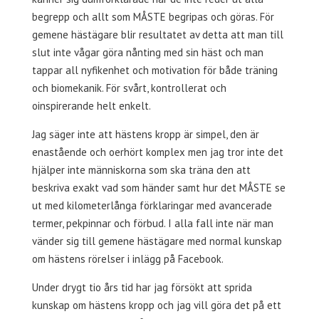
begrepp och allt som MÅSTE begripas och göras. För
gemene hästägare blir resultatet av detta att man till
slut inte vågar göra nånting med sin häst och man
tappar all nyfikenhet och motivation för både träning
och biomekanik. För svårt, kontrollerat och
oinspirerande helt enkelt.
Jag säger inte att hästens kropp är simpel, den är
enastående och oerhört komplex men jag tror inte det
hjälper inte människorna som ska träna den att
beskriva exakt vad som händer samt hur det MÅSTE se
ut med kilometerlånga förklaringar med avancerade
termer, pekpinnar och förbud. I alla fall inte när man
vänder sig till gemene hästägare med normal kunskap
om hästens rörelser i inlägg på Facebook.
Under drygt tio års tid har jag försökt att sprida
kunskap om hästens kropp och jag vill göra det på ett