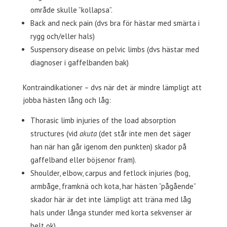
område skulle ”kollapsa”.
Back and neck pain (dvs bra för hästar med smärta i
rygg och/eller hals)
Suspensory disease on pelvic limbs (dvs hästar med
diagnoser i gaffelbanden bak)
Kontraindikationer – dvs när det är mindre lämpligt att
jobba hästen lång och låg:
Thorasic limb injuries of the load absorption
structures (vid
akuta
(det står inte men det säger
han när han går igenom den punkten) skador på
gaffelband eller böjsenor fram).
Shoulder, elbow, carpus and fetlock injuries (bog,
armbåge, framknä och kota, har hästen ”pågående”
skador här är det inte lämpligt att träna med låg
hals under långa stunder med korta sekvenser är
helt ok).