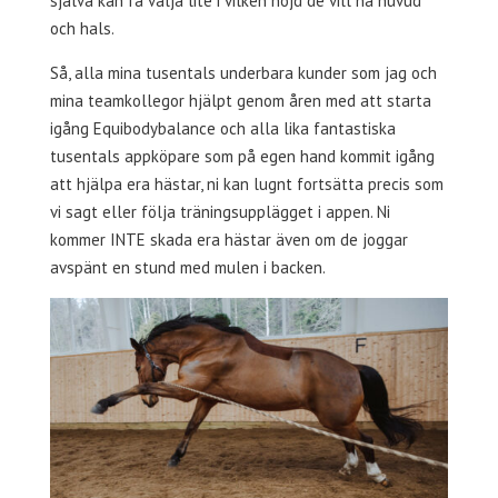
själva kan få välja lite i vilken höjd de vill ha huvud
och hals.
Så, alla mina tusentals underbara kunder som jag och
mina teamkollegor hjälpt genom åren med att starta
igång Equibodybalance och alla lika fantastiska
tusentals appköpare som på egen hand kommit igång
att hjälpa era hästar, ni kan lugnt fortsätta precis som
vi sagt eller följa träningsupplägget i appen. Ni
kommer INTE skada era hästar även om de joggar
avspänt en stund med mulen i backen.