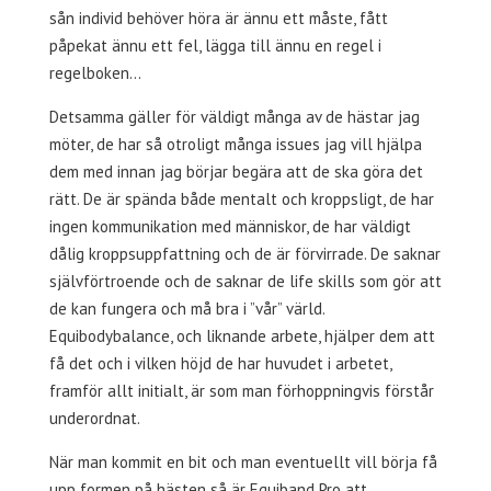
sån individ behöver höra är ännu ett måste, fått
påpekat ännu ett fel, lägga till ännu en regel i
regelboken…
Detsamma gäller för väldigt många av de hästar jag
möter, de har så otroligt många issues jag vill hjälpa
dem med innan jag börjar begära att de ska göra det
rätt. De är spända både mentalt och kroppsligt, de har
ingen kommunikation med människor, de har väldigt
dålig kroppsuppfattning och de är förvirrade. De saknar
självförtroende och de saknar de life skills som gör att
de kan fungera och må bra i ”vår” värld.
Equibodybalance, och liknande arbete, hjälper dem att
få det och i vilken höjd de har huvudet i arbetet,
framför allt initialt, är som man förhoppningvis förstår
underordnat.
När man kommit en bit och man eventuellt vill börja få
upp formen på hästen så är Equiband Pro att