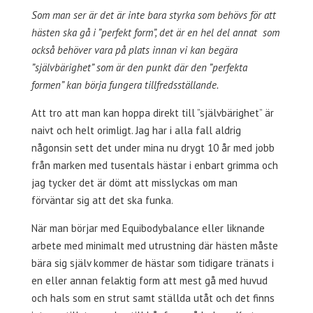
Som man ser är det är inte bara styrka som behövs för att
hästen ska gå i ”perfekt form”, det är en hel del annat som
också behöver vara på plats innan vi kan begära
”självbärighet” som är den punkt där den ”perfekta
formen” kan börja fungera tillfredsställande.
Att tro att man kan hoppa direkt till ”självbärighet” är
naivt och helt orimligt. Jag har i alla fall aldrig
någonsin sett det under mina nu drygt 10 år med jobb
från marken med tusentals hästar i enbart grimma och
jag tycker det är dömt att misslyckas om man
förväntar sig att det ska funka.
När man börjar med Equibodybalance eller liknande
arbete med minimalt med utrustning där hästen måste
bära sig själv kommer de hästar som tidigare tränats i
en eller annan felaktig form att mest gå med huvud
och hals som en strut samt ställda utåt och det finns