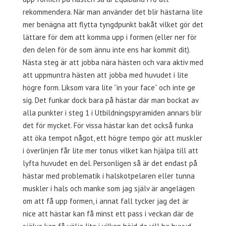
rekommendera. När man använder det blir hästarna lite
mer benägna att flytta tyngdpunkt bakåt vilket gör det
lättare för dem att komma upp i formen (eller ner för
den delen för de som ännu inte ens har kommit dit).
Nästa steg är att jobba nära hästen och vara aktiv med
att uppmuntra hästen att jobba med huvudet i lite
högre form. Liksom vara lite ”in your face” och inte ge
sig. Det funkar dock bara på hästar där man bockat av
alla punkter i steg 1 i Utbildningspyramiden annars blir
det för mycket. För vissa hästar kan det också funka
att öka tempot något, ett högre tempo gör att muskler
i överlinjen får lite mer tonus vilket kan hjälpa till att
lyfta huvudet en del. Personligen så är det endast på
hästar med problematik i halskotpelaren eller tunna
muskler i hals och manke som jag själv är angelägen
om att få upp formen, i annat fall tycker jag det är
nice att hästar kan få minst ett pass i veckan där de