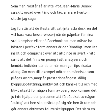
Som man förstår så är inte Prof. Jean-Marie Denoix
särskilt oroad över lång och låg, snarare tvärtom
skulle jag säga…
Jag förstår att de flesta vill väl (inte alla dock, en del
vill bara vara besserwisser) när de påpekar för sina
stallkompisar eller på Facebook att man måste ha
hästen i perfekt form annars är det ”skadligt” men lite
insikt och ödmjukhet över att allt inte är svart – vitt
samt att det finns en poäng i att analysera och
bemöta individer där de är när man ger tips skadar
aldrig. Om man till exempel möter en människa som
plågas av oro, magsår, prestationsångest, dålig
kroppsuppfattning, inaktivitet och kanske till och med
blivit utsatt för någon form av övergrepp kommer det
ju inte hjälpa den personen att få påpekat av någon
”duktig” att hen ska sträcka på sig när hen är ute och
går annars aktiveras fel muskelgrupper. Det sista en