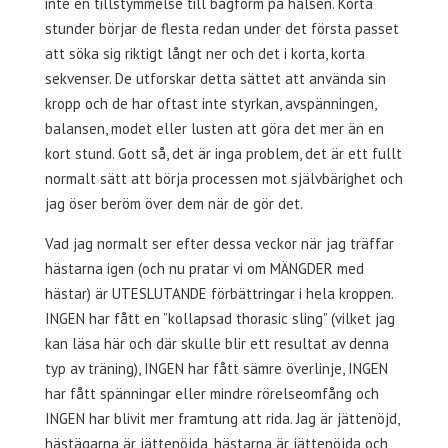
inte en tillstymmelse till bågform på halsen. Korta
stunder börjar de flesta redan under det första passet
att söka sig riktigt långt ner och det i korta, korta
sekvenser. De utforskar detta sättet att använda sin
kropp och de har oftast inte styrkan, avspänningen,
balansen, modet eller lusten att göra det mer än en
kort stund. Gott så, det är inga problem, det är ett fullt
normalt sätt att börja processen mot självbärighet och
jag öser beröm över dem när de gör det.
Vad jag normalt ser efter dessa veckor när jag träffar
hästarna igen (och nu pratar vi om MÄNGDER med
hästar) är UTESLUTANDE förbättringar i hela kroppen.
INGEN har fått en ”kollapsad thorasic sling” (vilket jag
kan läsa här och där skulle blir ett resultat av denna
typ av träning), INGEN har fått sämre överlinje, INGEN
har fått spänningar eller mindre rörelseomfång och
INGEN har blivit mer framtung att rida. Jag är jättenöjd,
hästägarna är jättenöjda, hästarna är jättenöjda och