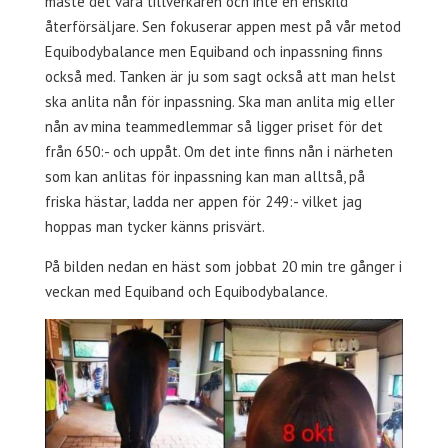
måste det vara tillverkaren och inte en enskild
återförsäljare. Sen fokuserar appen mest på vår metod
Equibodybalance men Equiband och inpassning finns
också med. Tanken är ju som sagt också att man helst
ska anlita nån för inpassning. Ska man anlita mig eller
nån av mina teammedlemmar så ligger priset för det
från 650:- och uppåt. Om det inte finns nån i närheten
som kan anlitas för inpassning kan man alltså, på
friska hästar, ladda ner appen för 249:- vilket jag
hoppas man tycker känns prisvärt.
På bilden nedan en häst som jobbat 20 min tre gånger i
veckan med Equiband och Equibodybalance.