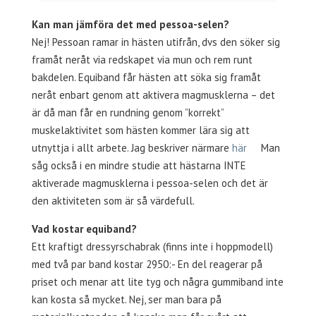
Kan man jämföra det med pessoa-selen?
Nej! Pessoan ramar in hästen utifrån, dvs den söker sig
framåt neråt via redskapet via mun och rem runt
bakdelen. Equiband får hästen att söka sig framåt
neråt enbart genom att aktivera magmusklerna – det
är då man får en rundning genom ”korrekt”
muskelaktivitet som hästen kommer lära sig att
utnyttja i allt arbete. Jag beskriver närmare
här
Man
såg också i en mindre studie att hästarna INTE
aktiverade magmusklerna i pessoa-selen och det är
den aktiviteten som är så värdefull.
Vad kostar equiband?
Ett kraftigt dressyrschabrak (finns inte i hoppmodell)
med två par band kostar 2950:- En del reagerar på
priset och menar att lite tyg och några gummiband inte
kan kosta så mycket. Nej, ser man bara på