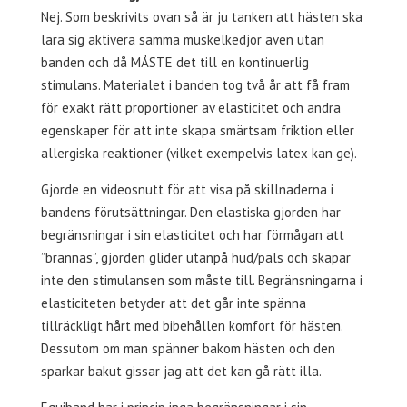
Nej. Som beskrivits ovan så är ju tanken att hästen ska
lära sig aktivera samma muskelkedjor även utan
banden och då MÅSTE det till en kontinuerlig
stimulans. Materialet i banden tog två år att få fram
för exakt rätt proportioner av elasticitet och andra
egenskaper för att inte skapa smärtsam friktion eller
allergiska reaktioner (vilket exempelvis latex kan ge).
Gjorde en videosnutt för att visa på skillnaderna i
bandens förutsättningar. Den elastiska gjorden har
begränsningar i sin elasticitet och har förmågan att
”brännas”, gjorden glider utanpå hud/päls och skapar
inte den stimulansen som måste till. Begränsningarna i
elasticiteten betyder att det går inte spänna
tillräckligt hårt med bibehållen komfort för hästen.
Dessutom om man spänner bakom hästen och den
sparkar bakut gissar jag att det kan gå rätt illa.