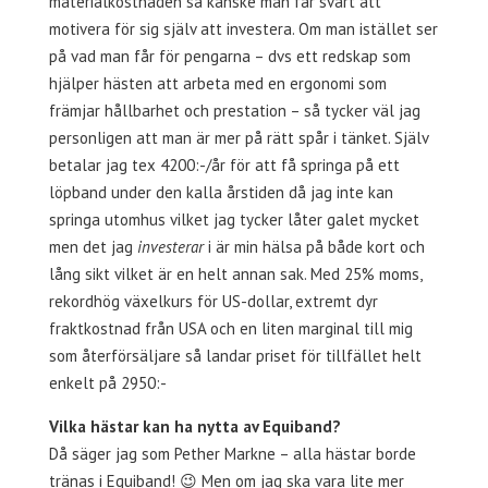
materialkostnaden så kanske man får svårt att
motivera för sig själv att investera. Om man istället ser
på vad man får för pengarna – dvs ett redskap som
hjälper hästen att arbeta med en ergonomi som
främjar hållbarhet och prestation – så tycker väl jag
personligen att man är mer på rätt spår i tänket. Själv
betalar jag tex 4200:-/år för att få springa på ett
löpband under den kalla årstiden då jag inte kan
springa utomhus vilket jag tycker låter galet mycket
men det jag
investerar
i är min hälsa på både kort och
lång sikt vilket är en helt annan sak. Med 25% moms,
rekordhög växelkurs för US-dollar, extremt dyr
fraktkostnad från USA och en liten marginal till mig
som återförsäljare så landar priset för tillfället helt
enkelt på 2950:-
Vilka hästar kan ha nytta av Equiband?
Då säger jag som Pether Markne – alla hästar borde
tränas i Equiband! 😉 Men om jag ska vara lite mer