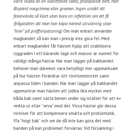
värre skada än en illasittande sadel, felanpassat bett, hårt
åtspänd nosgrimma eller graman. Ingen ursäkt att
felanvända så klart utan bara en reflektion om att få
ifrågasätter att man kan köpa nämnd utrustning utan
”krav” på proffsinpassning)
Om man enbart använder
magbandet så kan man i princip inte göra fel. Med
enbart magbandet får hästen hjälp att stabilisera
ryggraden i ett bärande läge och massor är vunnet för
väldigt många hästar. När man lägger på bakbandet
behöver man däremot vara betydligt mer uppmärksam
på hur hästen förändrar sitt rörelsemönster samt
anpassa tiden i banden. När man lägger på bakbandet
uppmuntrar man hästen att jobba lika mycket med
båda bak samt sätta benen under sig istället för att ev
vinkla ut eller ”veva” med det. Vissa hästar gör dessa
rörelser för att kompensera smärta och problematik,
ffa ”högt bak” och om de då inte kan göra det med
banden på kan problemet förvärras. Vid försämring i