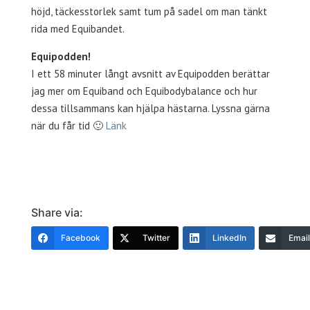
höjd, täckesstorlek samt tum på sadel om man tänkt
rida med Equibandet.
Equipodden!
I ett 58 minuter långt avsnitt av Equipodden berättar
jag mer om Equiband och Equibodybalance och hur
dessa tillsammans kan hjälpa hästarna. Lyssna gärna
när du får tid 🙂
Länk
Share via:
Facebook
Twitter
LinkedIn
Email