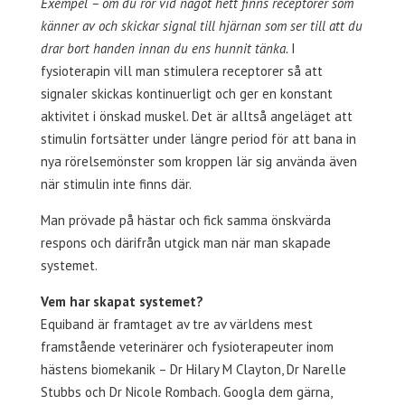
Exempel – om du rör vid något hett finns receptorer som
känner av och skickar signal till hjärnan som ser till att du
drar bort handen innan du ens hunnit tänka.
I
fysioterapin vill man stimulera receptorer så att
signaler skickas kontinuerligt och ger en konstant
aktivitet i önskad muskel. Det är alltså angeläget att
stimulin fortsätter under längre period för att bana in
nya rörelsemönster som kroppen lär sig använda även
när stimulin inte finns där.
Man prövade på hästar och fick samma önskvärda
respons och därifrån utgick man när man skapade
systemet.
Vem har skapat systemet?
Equiband är framtaget av tre av världens mest
framstående veterinärer och fysioterapeuter inom
hästens biomekanik – Dr Hilary M Clayton, Dr Narelle
Stubbs och Dr Nicole Rombach. Googla dem gärna,