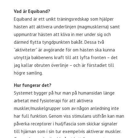
Vad är Equiband?
Equiband är ett unikt träningsredskap som hjälper
hästen att aktivera underlinjen (magmusklerna) samt
uppmuntrar hästen att kliva in mer under sig och
därmed flytta tyngdpunkten bakåt. Dessa två
”aktiviteter” är avgörande för om hästen ska kunna
utnyttja bakbenens kraft till att lyfta fronten – det
jag kallar obruten överlinje – och är förstadiet till
högre samling.
Hur fungerar det?
Systemet bygger på hur man på humansidan länge
arbetat med fysioterapi för att aktivera
muskler/muskelgrupper som av någon anledning inte
har full funktion. Genom viss stimulans utifrån kan man
påverka receptorer i hud/fascia som skickar signaler
till hjärnan som i sin tur exempelvis aktiverar muskler.